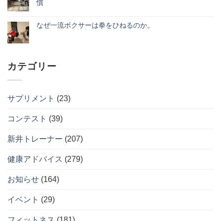
慣
し
ツ
せ
ま
ト
い
の
ん
だ
ネ
夏
コ
使
正
あ
ス
ま
メ
い
解』
り
8
で
なぜ一流ボクサーは拳をひねるのか。
ン
方。
へ
ま
周
に
ト
へ
の
な
せ
コ
年
間
は
の
ぜ
ん
メ
記
に
ま
一
ン
念！
合
だ
流
ト
月
う。
あ
ボ
は
会
今
り
カテゴリー
ク
ま
費
か
ま
サ
だ
888
ら
せ
ー
あ
円
始
ん
は
り
キ
め
拳
ま
ャ
る
サプリメント
(23)
を
せ
ン
現
ひ
ん
ペ
実
ね
ー
的
コンテスト
(39)
る
ン
な
の
開
ダ
か。
催
イ
へ
新井トレーナー
(207)
へ
エ
の
の
ッ
ト
健康アドバイス
(279)
習
慣
へ
お知らせ
(164)
の
イベント
(29)
フィットネス
(181)