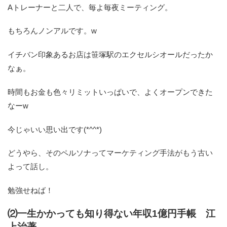
Aトレーナーと二人で、毎よ毎夜ミーティング。
もちろんノンアルです。w
イチバン印象あるお店は笹塚駅のエクセルシオールだったか
なぁ。
時間もお金も色々リミットいっぱいで、よくオープンできた
なーw
今じゃいい思い出です(*^^*)
どうやら、そのペルソナってマーケティング手法がもう古い
よって話し。
勉強せねば！
⑵一生かかっても知り得ない年収1億円手帳 江
上治著