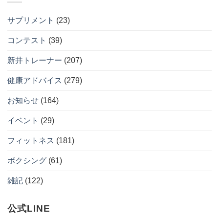
ー
あ
円
始
ん
は
り
キ
め
拳
ま
ャ
る
サプリメント
(23)
を
せ
ン
現
ひ
ん
ペ
実
ね
ー
的
コンテスト
(39)
る
ン
な
の
開
ダ
か。
催
イ
へ
新井トレーナー
(207)
へ
エ
の
の
ッ
ト
健康アドバイス
(279)
習
慣
へ
お知らせ
(164)
の
イベント
(29)
フィットネス
(181)
ボクシング
(61)
雑記
(122)
公式LINE