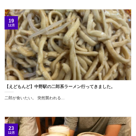
19
12月
【えどもんど】中野駅の二郎系ラーメン行ってきました。
二郎が食いたい。 突然襲われる...
23
12月