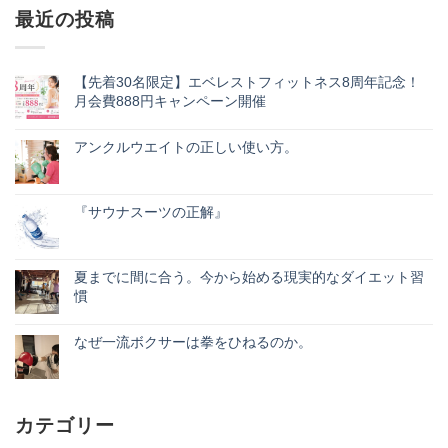
最近の投稿
【先着30名限定】エベレストフィットネス8周年記念！
月会費888円キャンペーン開催
【先
コ
着
メ
30
アンクルウエイトの正しい使い方。
ン
名
ト
ア
コ
限
は
ン
メ
定】
ま
ク
ン
エ
だ
ル
ト
ベ
『サウナスーツの正解』
あ
ウ
は
レ
り
エ
『サ
ま
コ
ス
ま
イ
ウ
だ
メ
ト
せ
ト
ナ
あ
ン
フ
ん
の
ス
り
ト
ィ
夏までに間に合う。今から始める現実的なダイエット習
正
ー
ま
は
ッ
慣
し
ツ
せ
ま
ト
い
の
ん
だ
ネ
夏
コ
使
正
あ
ス
ま
メ
い
解』
り
8
で
なぜ一流ボクサーは拳をひねるのか。
ン
方。
へ
ま
周
に
ト
へ
の
な
せ
コ
年
間
は
の
ぜ
ん
メ
記
に
ま
一
ン
念！
合
だ
流
ト
月
う。
あ
ボ
は
会
今
り
カテゴリー
ク
ま
費
か
ま
サ
だ
888
ら
せ