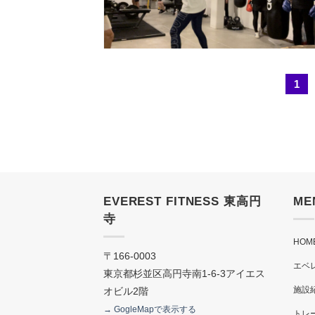
1
EVEREST FITNESS 東高円
ME
寺
HOM
〒166-0003
エベ
東京都杉並区高円寺南1-6-3アイエス
施設
オビル2階
→ GogleMapで表示する
トレ