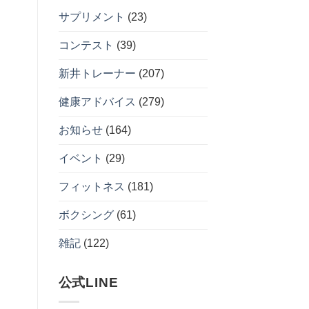
ー
あ
ャ
め
は
り
ン
サプリメント
(23)
る
拳
ま
ペ
現
を
せ
ー
実
ひ
ん
ン
的
コンテスト
(39)
ね
開
な
る
催
ダ
の
へ
イ
新井トレーナー
(207)
か。
の
エ
へ
ッ
の
ト
健康アドバイス
(279)
習
慣
へ
お知らせ
(164)
の
イベント
(29)
フィットネス
(181)
ボクシング
(61)
雑記
(122)
公式LINE