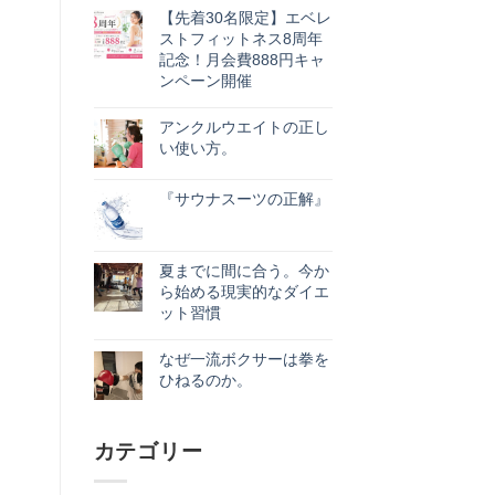
【先着30名限定】エベレ
ストフィットネス8周年
記念！月会費888円キャ
ンペーン開催
【先
コ
着
メ
アンクルウエイトの正し
30
ン
名
ト
い使い方。
限
は
ア
コ
定】
ま
ン
メ
エ
だ
ク
『サウナスーツの正解』
ン
ベ
あ
ル
ト
レ
り
『サ
コ
ウ
は
ス
ま
ウ
メ
エ
ま
ト
せ
ナ
ン
イ
だ
フ
ん
ス
ト
ト
夏までに間に合う。今か
あ
ィ
ー
は
の
り
ッ
ら始める現実的なダイエ
ツ
ま
正
ま
ト
の
だ
ット習慣
し
せ
ネ
正
あ
い
ん
ス
夏
解』
コ
り
使
8
ま
へ
メ
ま
い
なぜ一流ボクサーは拳を
周
で
の
ン
せ
方。
年
に
ト
ん
ひねるのか。
へ
記
間
は
の
な
コ
念！
に
ま
ぜ
メ
月
合
だ
一
ン
会
う。
あ
流
ト
カテゴリー
費
今
り
ボ
は
888
か
ま
ク
ま
円
ら
せ
サ
だ
キ
始
ん