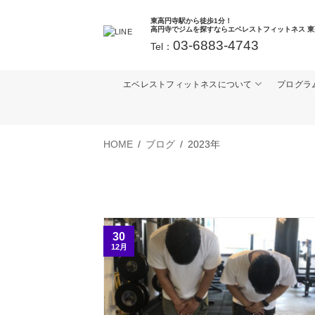
Skip
東高円寺駅から徒歩1分！
to
高円寺でジムを探すならエベレストフィットネス 東
03-6883-4743
Tel：
content
エベレストフィットネスについて
プログラ
HOME
/
ブログ
/
2023年
30
12月