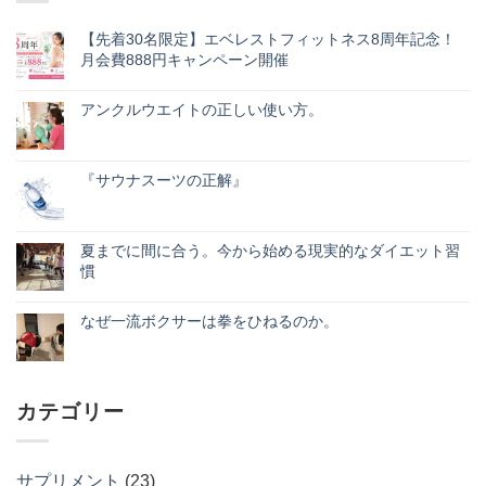
【先着30名限定】エベレストフィットネス8周年記念！
月会費888円キャンペーン開催
【先
コ
着
メ
30
アンクルウエイトの正しい使い方。
ン
名
ト
ア
コ
限
は
ン
メ
定】
ま
ク
ン
エ
だ
ル
ト
ベ
『サウナスーツの正解』
あ
ウ
は
レ
り
エ
『サ
ま
コ
ス
ま
イ
ウ
だ
メ
ト
せ
ト
ナ
あ
ン
フ
ん
の
ス
り
ト
ィ
夏までに間に合う。今から始める現実的なダイエット習
正
ー
ま
は
ッ
慣
し
ツ
せ
ま
ト
い
の
ん
だ
ネ
夏
コ
使
正
あ
ス
ま
メ
い
解』
り
8
で
なぜ一流ボクサーは拳をひねるのか。
ン
方。
へ
ま
周
に
ト
へ
の
な
せ
コ
年
間
は
の
ぜ
ん
メ
記
に
ま
一
ン
念！
合
だ
流
ト
月
う。
あ
ボ
は
会
今
り
カテゴリー
ク
ま
費
か
ま
サ
だ
888
ら
せ
ー
あ
円
始
ん
は
り
キ
め
拳
ま
ャ
る
サプリメント
(23)
を
せ