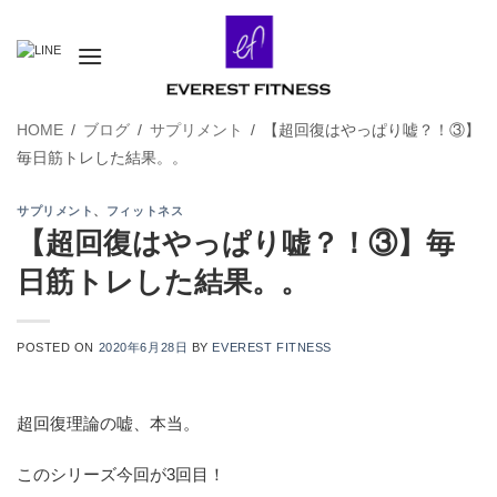
Skip
to
content
HOME
/
ブログ
/
サプリメント
/
【超回復はやっぱり嘘？！③】
毎日筋トレした結果。。
サプリメント
、
フィットネス
【超回復はやっぱり嘘？！③】毎
日筋トレした結果。。
POSTED ON
2020年6月28日
BY
EVEREST FITNESS
超回復理論の嘘、本当。
このシリーズ今回が3回目！