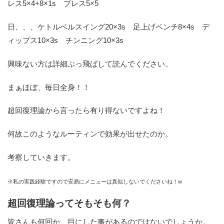
レス5×4+8×1s プレス5×5
日、、、ケトルベルスイング20×3s 足上げベンチ8×4s デ
ィップス10×3s チンニング10×3s
興味ない方は詳細ぶっ飛ばして読んでください。
まぁほぼ、毎日全身！！
超回復理論から言ったら有り得ないですよね！
何故このようなルーティンで効果が出せたのか。
考察していきます。
※私の実践経験ですので安易にメニューは真似しないでくださいね！w
超回復理論ってそもそも何？
皆さんも何回か、目にした事があるのではないでしょうか。