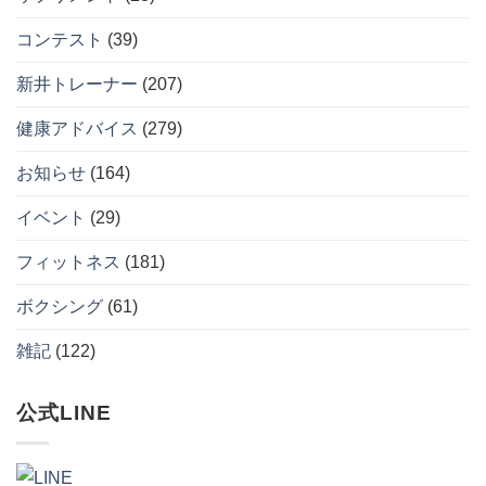
ン
現
ひ
ん
ペ
実
ね
ー
的
コンテスト
(39)
る
ン
な
の
開
ダ
か。
催
イ
へ
新井トレーナー
(207)
へ
エ
の
の
ッ
ト
健康アドバイス
(279)
習
慣
へ
お知らせ
(164)
の
イベント
(29)
フィットネス
(181)
ボクシング
(61)
雑記
(122)
公式LINE