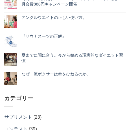
月会費888円キャンペーン開催
【先
コ
着
メ
30
アンクルウエイトの正しい使い方。
ン
名
ト
ア
コ
限
は
ン
メ
定】
ま
ク
ン
エ
だ
ル
ト
ベ
『サウナスーツの正解』
あ
ウ
は
レ
り
エ
『サ
ま
コ
ス
ま
イ
ウ
だ
メ
ト
せ
ト
ナ
あ
ン
フ
ん
の
ス
り
ト
ィ
夏までに間に合う。今から始める現実的なダイエット習
正
ー
ま
は
ッ
慣
し
ツ
せ
ま
ト
い
の
ん
だ
ネ
夏
コ
使
正
あ
ス
ま
メ
い
解』
り
8
で
なぜ一流ボクサーは拳をひねるのか。
ン
方。
へ
ま
周
に
ト
へ
の
な
せ
コ
年
間
は
の
ぜ
ん
メ
記
に
ま
一
ン
念！
合
だ
流
ト
月
う。
あ
ボ
は
会
今
り
カテゴリー
ク
ま
費
か
ま
サ
だ
888
ら
せ
ー
あ
円
始
ん
は
り
キ
め
拳
ま
ャ
る
サプリメント
(23)
を
せ
ン
現
ひ
ん
ペ
実
ね
ー
的
コンテスト
(39)
る