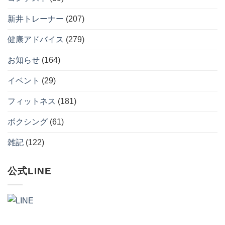
ン
な
の
開
ダ
か。
催
イ
へ
新井トレーナー
(207)
へ
エ
の
の
ッ
ト
健康アドバイス
(279)
習
慣
へ
お知らせ
(164)
の
イベント
(29)
フィットネス
(181)
ボクシング
(61)
雑記
(122)
公式LINE