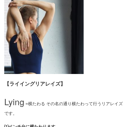
【ライイングリアレイズ】
Lying
=横たわる その名の通り横たわって行うリアレイズ
です。
⑴ベンチ台に横たわります。