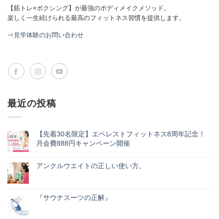
【筋トレ×ボクシング】が最強のボディメイクメソッド。
楽しく一生続けられる最高のフィットネス習慣を提供します。
⇒見学体験のお問い合わせ
最近の投稿
【先着30名限定】エベレストフィットネス8周年記念！
月会費888円キャンペーン開催
【先
コ
着
メ
30
アンクルウエイトの正しい使い方。
ン
名
ト
ア
コ
限
は
ン
メ
定】
ま
ク
ン
エ
だ
ル
ト
ベ
『サウナスーツの正解』
あ
ウ
は
レ
り
エ
『サ
ま
コ
ス
ま
イ
ウ
だ
メ
ト
せ