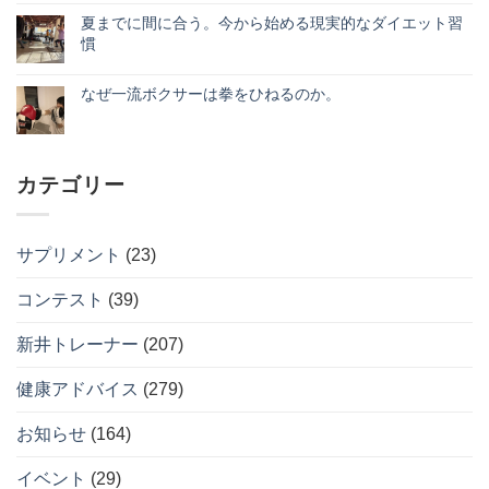
ト
ナ
あ
ン
フ
ん
の
ス
り
ト
ィ
夏までに間に合う。今から始める現実的なダイエット習
正
ー
ま
は
ッ
慣
し
ツ
せ
ま
ト
い
の
ん
だ
ネ
夏
コ
使
正
あ
ス
ま
メ
い
解』
り
8
で
なぜ一流ボクサーは拳をひねるのか。
ン
方。
へ
ま
周
に
ト
へ
の
な
せ
コ
年
間
は
の
ぜ
ん
メ
記
に
ま
一
ン
念！
合
だ
流
ト
月
う。
あ
ボ
は
会
今
り
カテゴリー
ク
ま
費
か
ま
サ
だ
888
ら
せ
ー
あ
円
始
ん
は
り
キ
め
拳
ま
ャ
る
サプリメント
(23)
を
せ
ン
現
ひ
ん
ペ
実
ね
ー
的
コンテスト
(39)
る
ン
な
の
開
ダ
か。
催
イ
へ
新井トレーナー
(207)
へ
エ
の
の
ッ
ト
健康アドバイス
(279)
習
慣
へ
お知らせ
(164)
の
イベント
(29)