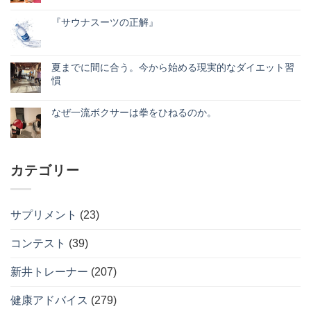
定】
ま
ク
ン
エ
だ
ル
ト
ベ
『サウナスーツの正解』
あ
ウ
は
レ
り
エ
『サ
ま
コ
ス
ま
イ
ウ
だ
メ
ト
せ
ト
ナ
あ
ン
フ
ん
の
ス
り
ト
ィ
夏までに間に合う。今から始める現実的なダイエット習
正
ー
ま
は
ッ
慣
し
ツ
せ
ま
ト
い
の
ん
だ
ネ
夏
コ
使
正
あ
ス
ま
メ
い
解』
り
8
で
なぜ一流ボクサーは拳をひねるのか。
ン
方。
へ
ま
周
に
ト
へ
の
な
せ
コ
年
間
は
の
ぜ
ん
メ
記
に
ま
一
ン
念！
合
だ
流
ト
月
う。
あ
ボ
は
会
今
り
カテゴリー
ク
ま
費
か
ま
サ
だ
888
ら
せ
ー
あ
円
始
ん
は
り
キ
め
拳
ま
ャ
る
サプリメント
(23)
を
せ
ン
現
ひ
ん
ペ
実
ね
ー
的
コンテスト
(39)
る
ン
な
の
開
ダ
か。
催
イ
へ
新井トレーナー
(207)
へ
エ
の
の
ッ
ト
健康アドバイス
(279)
習
慣