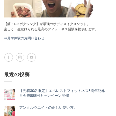
【筋トレ×ボクシング】が最強のボディメイクメソッド。
楽しく一生続けられる最高のフィットネス習慣を提供します。
⇒見学体験のお問い合わせ
最近の投稿
【先着30名限定】エベレストフィットネス8周年記念！
月会費888円キャンペーン開催
【先
コ
着
メ
30
アンクルウエイトの正しい使い方。
ン
名
ト
ア
コ
限
は
ン
メ