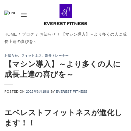
Skip
to
content
HOME
/
ブログ
/
お知らせ
/
【マシン導入】～より多くの人に成
長上達の喜びを～
お知らせ
、
フィットネス
、
新井トレーナー
【マシン導入】～より多くの人に
成長上達の喜びを～
POSTED ON
2022年3月18日
BY
EVEREST FITNESS
エベレストフィットネスが進化し
ます！！