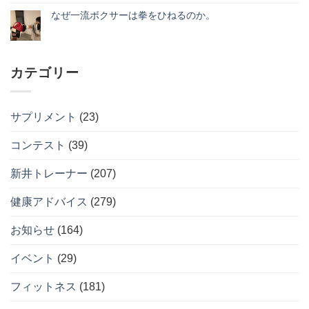
使
正
あ
ス
ま
メ
い
解』
り
8
で
なぜ一流ボクサーは拳をひねるのか。
ン
方。
へ
ま
周
に
ト
へ
の
な
せ
コ
年
間
は
の
ぜ
ん
メ
記
に
ま
一
ン
念！
合
だ
流
ト
月
う。
あ
ボ
は
会
今
り
カテゴリー
ク
ま
費
か
ま
サ
だ
888
ら
せ
ー
あ
円
始
ん
は
り
キ
め
拳
ま
ャ
る
サプリメント
(23)
を
せ
ン
現
ひ
ん
ペ
実
ね
ー
的
コンテスト
(39)
る
ン
な
の
開
ダ
か。
催
イ
へ
新井トレーナー
(207)
へ
エ
の
の
ッ
ト
健康アドバイス
(279)
習
慣
へ
お知らせ
(164)
の
イベント
(29)
フィットネス
(181)