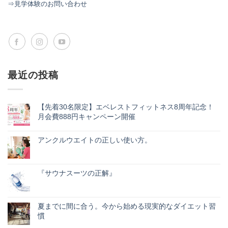
⇒見学体験のお問い合わせ
最近の投稿
【先着30名限定】エベレストフィットネス8周年記念！
月会費888円キャンペーン開催
【先
コ
着
メ
30
アンクルウエイトの正しい使い方。
ン
名
ト
ア
コ
限
は
ン
メ
定】
ま
ク
ン
エ
だ
ル
ト
ベ
『サウナスーツの正解』
あ
ウ
は
レ
り
エ
『サ
ま
コ
ス
ま
イ
ウ
だ
メ
ト
せ
ト
ナ
あ
ン
フ
ん
の
ス
り
ト
ィ
夏までに間に合う。今から始める現実的なダイエット習
正
ー
ま
は
ッ
慣
し
ツ
せ
ま
ト
い
の
ん
だ
ネ
夏
コ